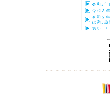
令和3年
令和３
令和２年
は満3
第3回
第4回子
令和元年
令和元年
第5回ぴ
第3回
第4回ぴ
令和元
第３回
令和２年
平成3
第2回
令和２