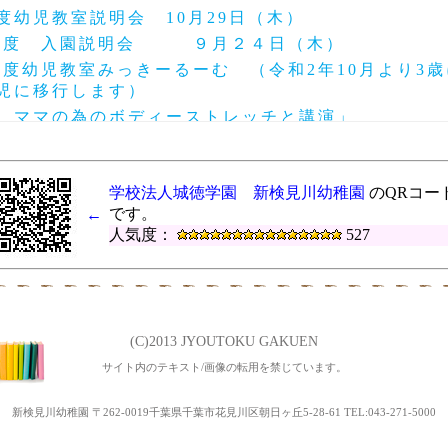
度幼児教室説明会 10月29日（木）
年度 入園説明会 ９月２４日（木）
度幼児教室みっきーるーむ （令和2年10月より3
歳児に移行します）
「 ママの為のボディーストレッチと講演」
育て交流「アフリカの太鼓」 2月26日※中止致し
度 第24回～27回にこにこ幼稚園（園庭開放）
学校法人城徳学園 新検見川幼稚園
のQRコー
度 第28回～33回にこにこ幼稚園（園庭開放）
です。
←
ょぴょ３Ｂベビーマッサージ11月28日
人気度：
527
地域交流「ポニーと遊ぼう」 １１月５日（火）
ょぴょ３Ｂベビーマッサージ10月16日
年度 第2１回～２3回にこにこ幼稚園（園庭開放）
 子育て交流なかよしランド ♡ちびっこミニ運
(C)2013 JYOUTOKU GAKUEN
度幼児教室みっきーるーむ 説明会10月11日
サイト内のテキスト/画像の転用を禁じています。
1年度 第１６回～２０回にこにこ幼稚園（園庭開放）
地域交流なかよしランド「しゃぼん玉ショー」 ９月
新検見川幼稚園 〒262-0019千葉県千葉市花見川区朝日ヶ丘5-28-61 TEL:043-271-5000
年度Open幼稚園（入園説明会） ９月1０日（火