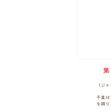
第
《ジャ
千葉J
を踊り